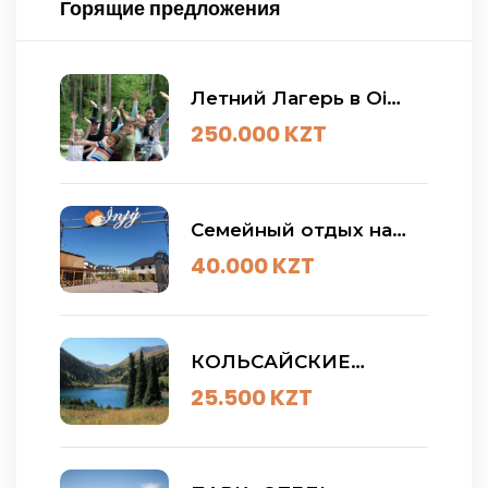
Горящие предложения
Летний Лагерь в Oi
Qaragai
250.000
KZT
Семейный отдых на
Алаколе / База отдыха
40.000
KZT
Инжу
КОЛЬСАЙСКИЕ
ОЗЕРА- КОЯНДЫ-
25.500
KZT
ЧАРЫН