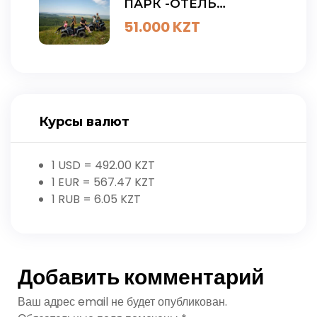
ПАРК -ОТЕЛЬ
ЗАРЕЧЬЕ
51.000
KZT
Курсы валют
1 USD =
492.00
KZT
1 EUR =
567.47
KZT
1 RUB =
6.05
KZT
Добавить комментарий
Ваш адрес email не будет опубликован.