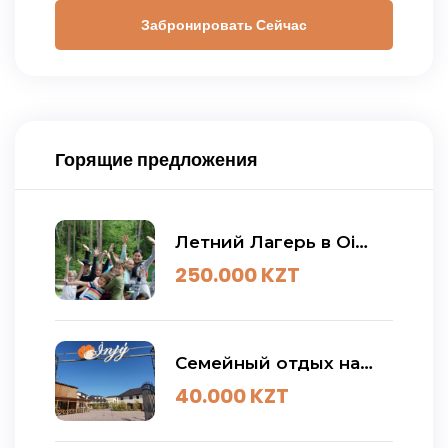
Забронировать Сейчас
Горящие предложения
Летний Лагерь в Oi
Qaragai
250.000
KZT
Семейный отдых на
Алаколе / База отдыха
40.000
KZT
Инжу