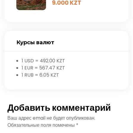
9.000
KZT
Курсы валют
1 USD =
492.00
KZT
1 EUR =
567.47
KZT
1 RUB =
6.05
KZT
Добавить комментарий
Ваш адрес email не будет опубликован.
Обязательные поля помечены
*